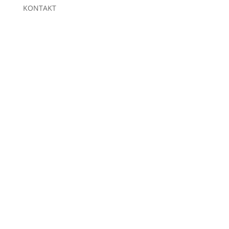
KONTAKT
KOMMEN SIE
VORBEI!
STRUNK CONNECT GMBH & CO.
KG
Siegtalstraße 20